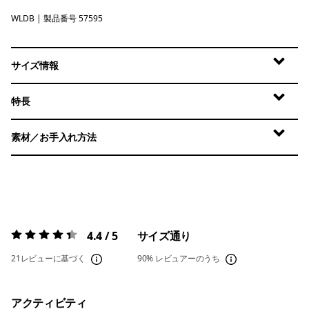
WLDB
Wetland Blue
| 製品番号 57595
サイズ情報
特長
素材／お手入れ方法
4.4 / 5
サイズ通り
評価:
4.4 / 5
21レビューに基づく
90%
レビュアーのうち
アクティビティ