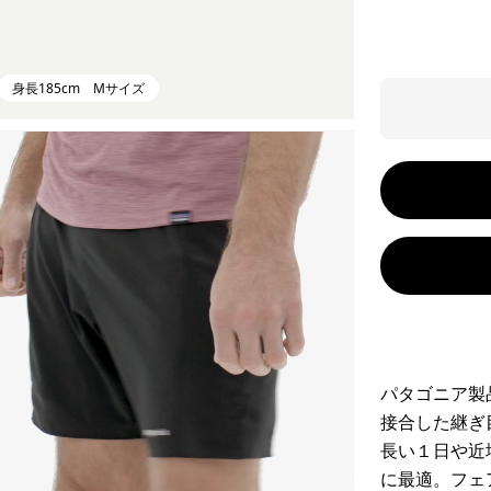
身長185cm Mサイズ
パタゴニア製
接合した継ぎ
長い１日や近
に最適。フェ