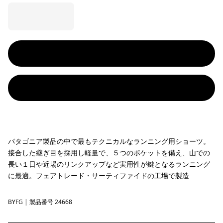
パタゴニア製品の中で最もテクニカルなランニング用ショーツ。
接合した継ぎ目を採用し軽量で、５つのポケットを備え、山での
長い１日や近場のリンクアップなど実用性が鍵となるランニング
に最適。フェアトレード・サーティファイドの工場で製造
BYFG
Berry Fig
| 製品番号 24668