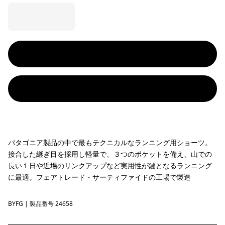
パタゴニア製品の中で最もテクニカルなランニング用ショーツ。
接合した継ぎ目を採用し軽量で、３つのポケットを備え、山での
長い１日や近場のリンクアップなど実用性が鍵となるランニング
に最適。フェアトレード・サーティファイドの工場で製造
BYFG
Berry Fig
| 製品番号 24658