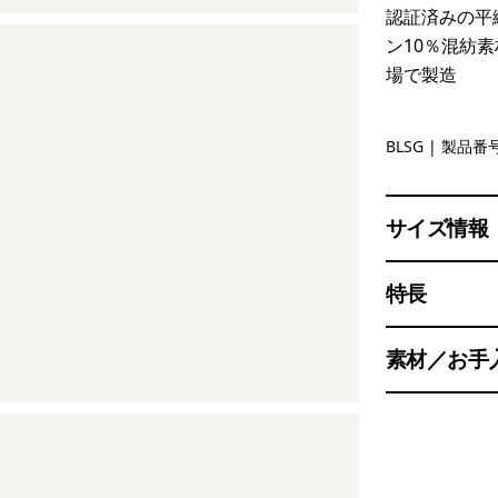
認証済みの平
ン10％混紡
場で製造
Blue Sage
BLSG
| 製品番号
サイズ情報
特長
素材／お手