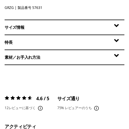
GRZG
Graze Green
| 製品番号 57631
サイズ情報
特長
素材／お手入れ方法
4.6 / 5
サイズ通り
評価:
4.6 / 5
12レビューに基づく
75%
レビュアーのうち
アクティビティ