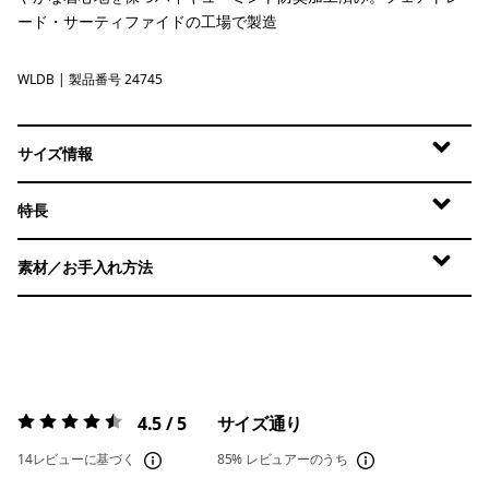
ード・サーティファイドの工場で製造
WLDB
Wetland Blue
| 製品番号 24745
サイズ情報
特長
素材／お手入れ方法
4.5 / 5
サイズ通り
評価:
4.5 / 5
14レビューに基づく
85%
レビュアーのうち