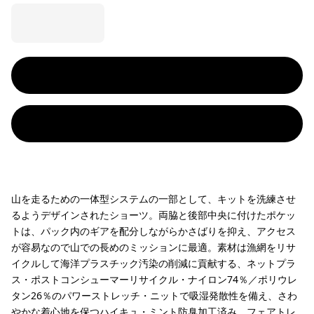
山を走るための一体型システムの一部として、キットを洗練させ
るようデザインされたショーツ。両脇と後部中央に付けたポケッ
トは、パック内のギアを配分しながらかさばりを抑え、アクセス
が容易なので山での長めのミッションに最適。素材は漁網をリサ
イクルして海洋プラスチック汚染の削減に貢献する、ネットプラ
ス・ポストコンシューマーリサイクル・ナイロン74％／ポリウレ
タン26％のパワーストレッチ・ニットで吸湿発散性を備え、さわ
やかな着心地を保つハイキュ・ミント防臭加工済み。フェアトレ