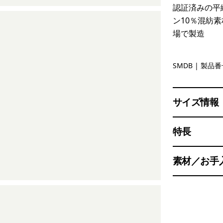
認証済みの平
ン10％混紡
場で製造
Smolder B
SMDB
| 製品番号
サイズ情報
特長
素材／お手