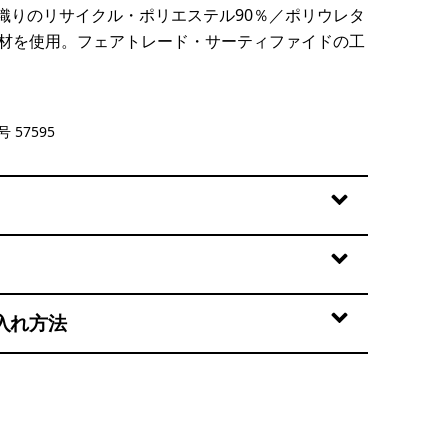
織りのリサイクル・ポリエステル90％／ポリウレタ
素材を使用。フェアトレード・サーティファイドの工
lue
 57595
入れ方法