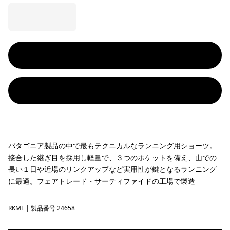
パタゴニア製品の中で最もテクニカルなランニング用ショーツ。
接合した継ぎ目を採用し軽量で、３つのポケットを備え、山での
長い１日や近場のリンクアップなど実用性が鍵となるランニング
に最適。フェアトレード・サーティファイドの工場で製造
RKML
Rock Melon
| 製品番号 24658