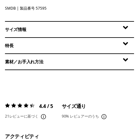
SMDB
Smolder Blue
| 製品番号 57595
サイズ情報
特長
素材／お手入れ方法
4.4 / 5
サイズ通り
評価:
4.4 / 5
21レビューに基づく
90%
レビュアーのうち
アクティビティ