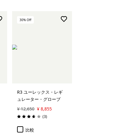
30
% Off
R3 ユーレックス・レギ
ュレーター・グローブ
¥ 12,650
¥ 8,855
レビュー
(3
)
評価: 3.7 / 5
比較