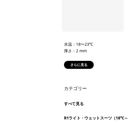
水温：18〜23℃
厚さ：2 mm
さらに見る
絞り込み
カテゴリー
すべて見る
R1ライト・ウェットスーツ（18℃～