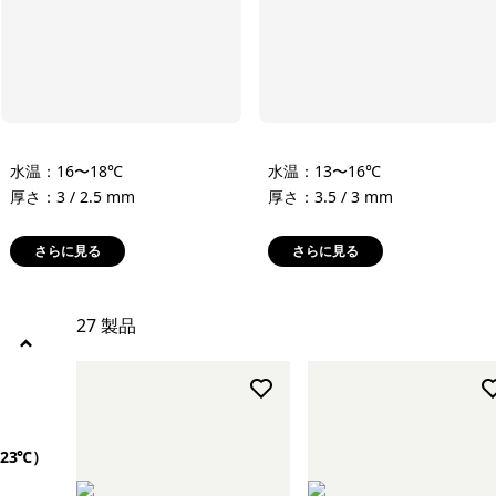
サーフブーツ、グローブ＆フード
絞り込み
在庫のあるサイズ
絞り込み
特長
水温：16〜18℃
水温：13〜16℃
厚さ：3 / 2.5 mm
厚さ：3.5 / 3 mm
さらに見る
さらに見る
27 製品
23℃）