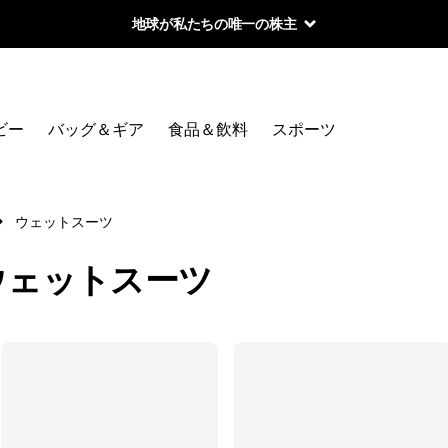
地球が私たちの唯一の株主
絞り込み
カテゴリー
ビー
バッグ＆ギア
食品＆飲料
スポーツ
すべて見る
R1ライト・ウェットスーツ（18℃～23℃）
ウェットスーツ
R1ウェットスーツ（16℃～18℃）
ウェットスーツ
R2ウェットスーツ（13～16℃）
R3ウェットスーツ（9℃～13℃）
R4ウェットスーツ（3℃～9℃）