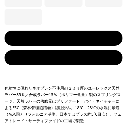
伸縮性に優れたネオプレン不使用の２ミリ厚のユーレックス天然
ラバー85％／合成ラバー15％（ポリマー含量）製のスプリングス
ーツ。天然ラバーの供給元はプリファード・バイ・ネイチャーに
よるFSC（森林管理協議会）認証済み。18℃～23℃の水温に最適
（※米国カリフォルニア基準、日本ではプラス約5℃目安）。フェ
アトレード・サーティファイドの工場で製造