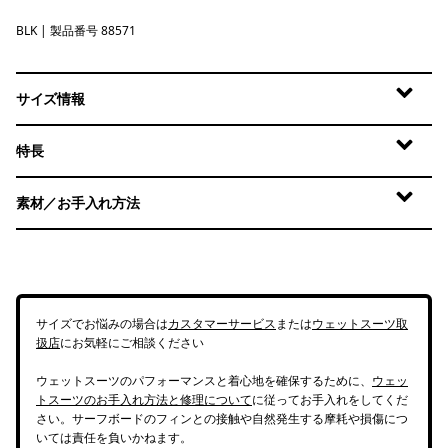
BLK
Black
| 製品番号 88571
サイズ情報
特長
素材／お手入れ方法
サイズでお悩みの場合は
カスタマーサービス
または
ウェットスーツ取
扱店
にお気軽にご相談ください
ウェットスーツのパフォーマンスと着心地を確保するために、
ウェッ
トスーツのお手入れ方法と修理について
に従ってお手入れをしてくだ
さい。サーフボードのフィンとの接触や自然発生する摩耗や損傷につ
いては責任を負いかねます。