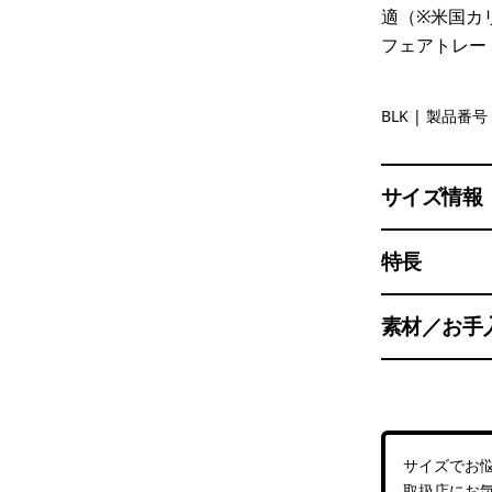
適（※米国カ
フェアトレー
Black
BLK
| 製品番号 
サイズ情報
特長
素材／お手
サイズでお
取扱店
にお