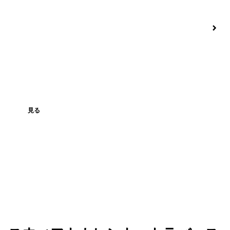
メンズ・スウィフトカレント・エクスペディショ
ウ
ン・ジップフロント・ウェーダー
シ
見る