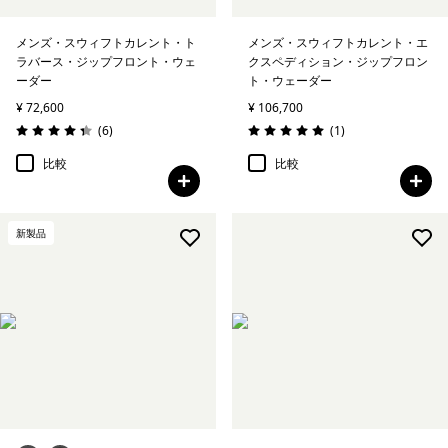
メンズ・スウィフトカレント・ト
メンズ・スウィフトカレント・エ
ラバース・ジップフロント・ウェ
クスペディション・ジップフロン
ーダー
ト・ウェーダー
¥ 72,600
¥ 106,700
レビュー
レビュー
(6
)
(1
)
評価: 4.3 / 5
評価: 5.0 / 5
比較
比較
新製品