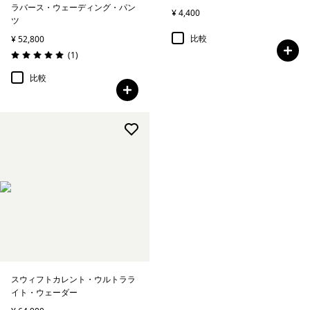
ラバース・ウェーディング・パン
¥ 4,400
ツ
比較
¥ 52,800
レビュー
(1
)
評価: 5.0 / 5
比較
スウィフトカレント・ウルトララ
イト・ウェーダー