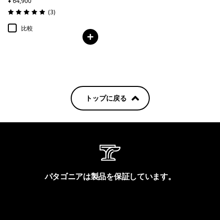
¥ 64,900
レビュー
(3
)
評価: 5.0 / 5
比較
トップに戻る
パタゴニアは製品を保証しています。
製品保証を見る