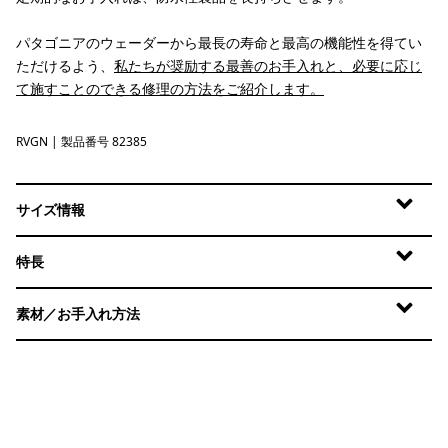
パタゴニアのウェーダーから最長の寿命と最高の機能性を得てい
ただけるよう、
私たちが奨励する最善のお手入れと、必要に応じ
て施すことのできる修理の方法をご紹介します。
RVGN
River Rock Green
| 製品番号 82385
サイズ情報
特長
素材／お手入れ方法