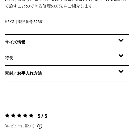
て施すことのできる修理の方法をご紹介します。
HEXG
Hex Grey
| 製品番号 82361
サイズ情報
特長
素材／お手入れ方法
5 / 5
評価:
5 / 5
3レビューに基づく