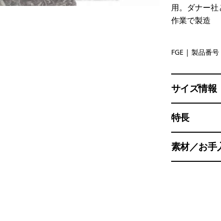
用。ダナー社
作業で製造
Forge Gre
FGE
| 製品番号 
サイズ情報
特長
素材／お手