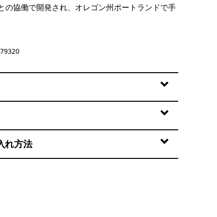
との協働で開発され、オレゴン州ポートランドで手
y
79320
入れ方法