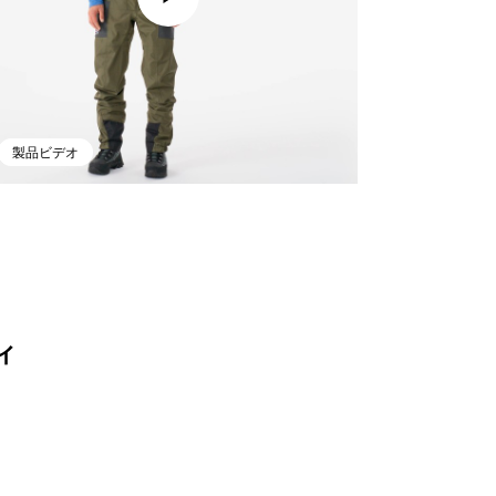
製品ビデオ
ィ