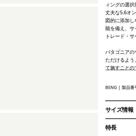
ィングの選択
丈夫な5.6オ
図的に添加し
能を備え、サ
トレード・サ
パタゴニアの
ただけるよう
て施すことの
Basin Gre
BSNG
| 製品番号
サイズ情報
特長