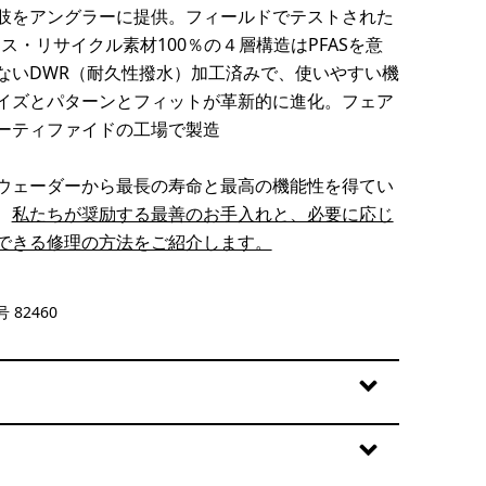
肢をアングラーに提供。フィールドでテストされた
ンス・リサイクル素材100％の４層構造はPFASを意
ないDWR（耐久性撥水）加工済みで、使いやすい機
イズとパターンとフィットが革新的に進化。フェア
ーティファイドの工場で製造
ウェーダーから最長の寿命と最高の機能性を得てい
、
私たちが奨励する最善のお手入れと、必要に応じ
できる修理の方法をご紹介します。
en
 82460