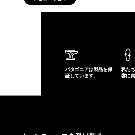
パタゴニアは製品を保
私た
証しています。
響に
製品保証を見る
フット