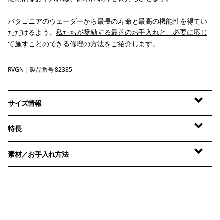
パタゴニアのウェーダーから最長の寿命と最高の機能性を得てい
ただけるよう、
私たちが奨励する最善のお手入れと、必要に応じ
て施すことのできる修理の方法をご紹介します。
RVGN
River Rock Green
| 製品番号 82385
サイズ情報
特長
素材／お手入れ方法