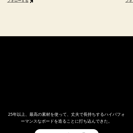
フォローする
フォ
25年以上、最高の素材を使って、丈夫で長持ちするハイパフォ
ーマンスなボードを造ることに打ち込んできた。