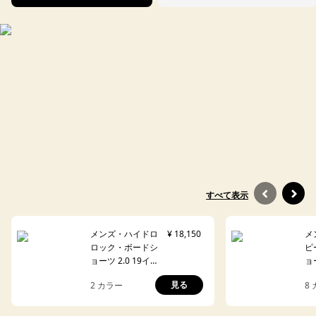
すべて表示
メンズ・ハイドロ
¥ 18,150
メ
ロック・ボードシ
ピ
ョーツ 2.0 19イン
ョ
チ
見る
2
カラー
8