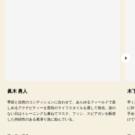
眞木 勇人
木
季節と自然のコンディションに合わせて、あらゆるフィールドで楽
早く
しめるアクテビティーを普段のライフスタイルを通して発信。波の
に対
ない日はトレーニングも兼ねてマスク、フィン、スピアガンを駆使
手会
した持続性のある素潜り漁に励んでいる。
けて