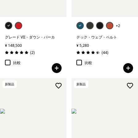
+2
グレード VII・ダウン・パーカ
テック・ウェブ・ベルト
¥ 148,500
¥ 5,280
レビュー
レビュー
(2
)
(44
)
評価: 5.0 / 5
評価: 4.5 / 5
比較
比較
新製品
新製品