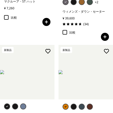
マクルーア・ST ハット
+2
¥ 7,260
ウィメンズ・ダウン・セーター
比較
¥ 39,600
レビュー
(34
)
評価: 4.7 / 5
比較
新製品
新製品