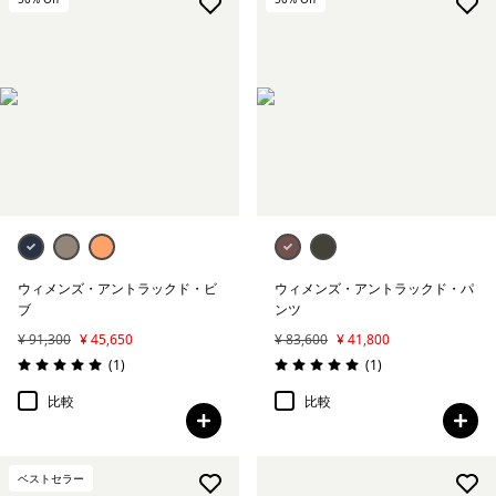
絞り込み
気象条件
絞り込み
特徴
ウィメンズ・アントラックド・ビ
ウィメンズ・アントラックド・パ
ブ
ンツ
¥ 91,300
¥ 45,650
¥ 83,600
¥ 41,800
レビュー
レビュー
(1
)
(1
)
評価: 5.0 / 5
評価: 5.0 / 5
比較
比較
ベストセラー