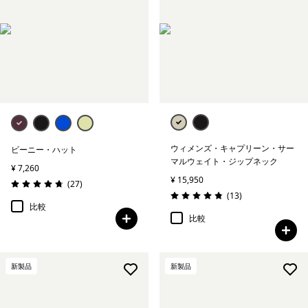
ウィメンズ・キャプリーン・サー
ビーニー・ハット
マルウェイト・ジップネック
¥ 7,260
¥ 15,950
レビュー
(27
)
評価: 4.7 / 5
レビュー
(13
)
評価: 4.8 / 5
比較
比較
新製品
新製品