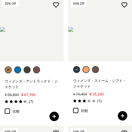
帽子＆アクセサリー
30
% Off
50
% Off
Tシャツ
フリース
絞り込み
在庫のあるサイズ
絞り込み
在庫のあるカラー
ウィメンズ・ストーム・シフト・
ウィメンズ・アントラックド・ジ
絞り込み
ジャケット
素材
ャケット
¥ 70,400
¥ 35,200
¥ 96,800
¥ 67,760
レビュー
(1
)
レビュー
(7
)
絞り込み
フィット
評価: 3.0 / 5
評価: 4.3 / 5
比較
比較
絞り込み
アクティビティ
50
% Off
50
% Off