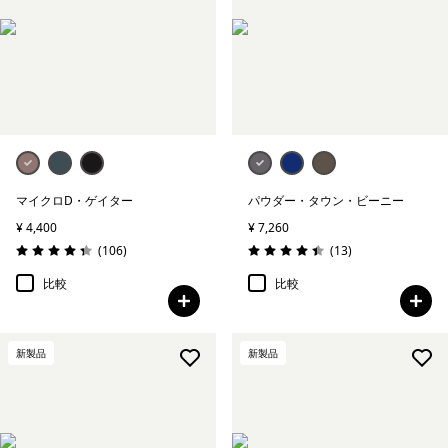
マイクロD・ゲイター
パウダー・タウン・ビーニー
¥ 4,400
¥ 7,260
レビュー
レビュー
(106
)
(13
)
評価: 4.4 / 5
評価: 4.5 / 5
比較
比較
新製品
新製品