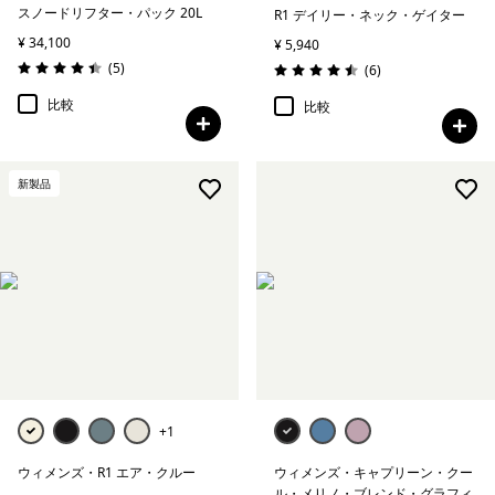
スノードリフター・パック 20L
R1 デイリー・ネック・ゲイター
¥ 34,100
¥ 5,940
レビュー
(5
)
レビュー
(6
)
評価: 4.4 / 5
評価: 4.5 / 5
比較
比較
新製品
+1
ウィメンズ・R1 エア・クルー
ウィメンズ・キャプリーン・クー
ル・メリノ・ブレンド・グラフィ