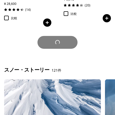
¥ 28,600
レビュー
(20
)
評価: 4.3 / 5
レビュー
(14
)
評価: 4.4 / 5
比較
比較
さらに見る
スノー・ストーリー
121件