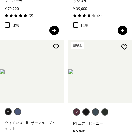
ン・パーカ
ック 37L
¥ 79,200
¥ 39,600
レビュー
レビュー
(2
)
(8
)
評価: 5.0 / 5
評価: 4.4 / 5
比較
比較
新製品
ウィメンズ・R1 サーマル・ジャ
R1 エア・ビーニー
ケット
¥ 5,940