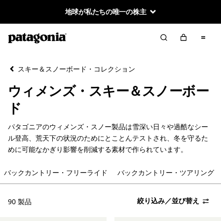
地球が私たちの唯一の株主
絞り込み／並び替え
クリア
並べ替え
スキー＆スノーボード・コレクション
絞り込み
カテゴリー
ウィメンズ・スキー＆スノーボー
バックカントリー・ツアリング
ド
オール・マウンテン
パタゴニアのウィメンズ・スノー製品は雪深い日々や過酷なシー
ル登高、荒天下の状況のためにとことんテストされ、冬を守るた
ジャケット＆ベスト
めに可能なかぎり影響を削減する素材で作られています。
バックカントリー・フリーライド
バックカントリー・ツアリング
スノー・ボトムス
ベースレイヤー
絞り込み／並び替え
90 製品