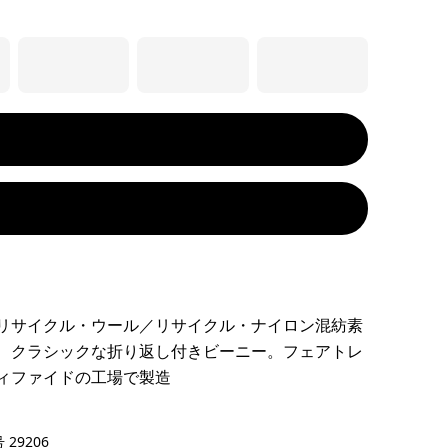
リサイクル・ウール／リサイクル・ナイロン混紡素
、クラシックな折り返し付きビーニー。フェアトレ
ィファイドの工場で製造
Green
 29206