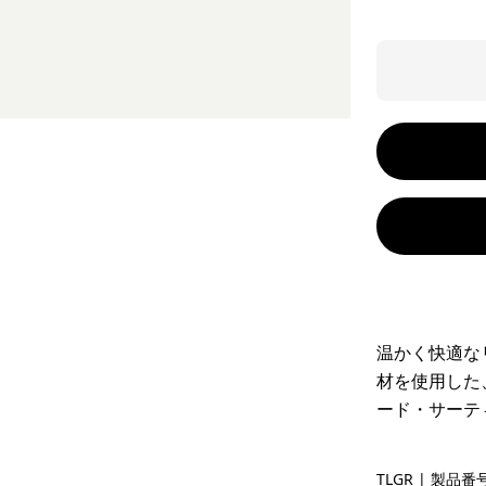
温かく快適な
材を使用した
ード・サーテ
Treeline 
TLGR
| 製品番号