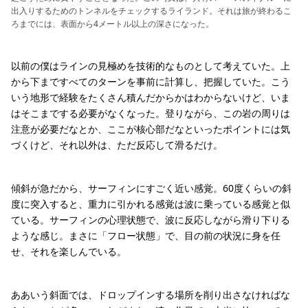
出入りするためのトンネルをチェックするライランド。それは旅が終わるこ
ろまでには、表面から4メートル以上の深さになった。
以前の僕はラインの見極めを技術的なものとして考えていた。上
から下まですべてのターンを事前に計算し、把握していた。こう
いう地形で経験をたくさん積んだからかはわからないけど、いま
はそこまでする必要がなくなった。登りながら、この岩の周りは
注意が必要だなとか、ここが核心部だなといったポイントには気
づくけど、それ以外は、ただ反応して滑るだけ。
傾斜が急だから、サーフィンにすごく近い感覚。60度くらいの斜
度に突入すると、重力に引かれる感覚は波に乗っている感覚と似
ている。サーフィンの心理状態で、波に反応しながら滑り下りる
ような感じ。まさに「フロー状態」で、目の前の状況に身を任
せ、それを楽しんでいる。
ああいう斜面では、ドロップインする場所を削り出さなければな