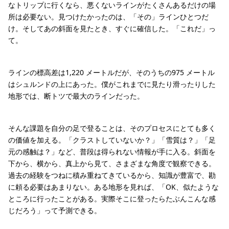
なトリップに行くなら、悪くないラインがたくさんあるだけの場
所は必要ない。見つけたかったのは、「その」ラインひとつだ
け。そしてあの斜面を見たとき、すぐに確信した。「これだ」っ
て。
ラインの標高差は1,220 メートルだが、そのうちの975 メートル
はシュルンドの上にあった。僕がこれまでに見たり滑ったりした
地形では、断トツで最大のラインだった。
そんな課題を自分の足で登ることは、そのプロセスにとても多く
の価値を加える。「クラストしていないか？」「雪質は？」「足
元の感触は？」など、普段は得られない情報が手に入る。斜面を
下から、横から、真上から見て、さまざまな角度で観察できる。
過去の経験をつねに積み重ねてきているから、知識が豊富で、勘
に頼る必要はあまりない。ある地形を見れば、「OK、似たような
ところに行ったことがある。実際そこに登ったらたぶんこんな感
じだろう」って予測できる。