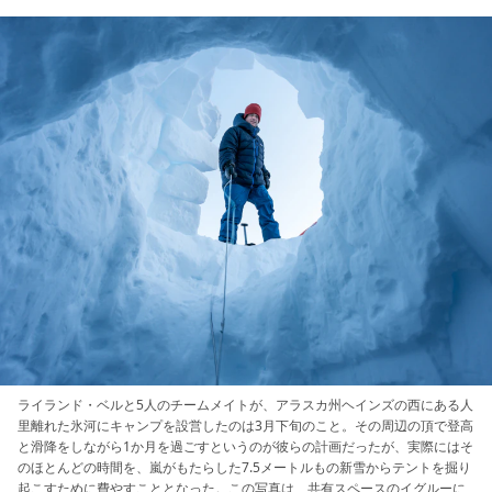
ライランド・ベルと5人のチームメイトが、アラスカ州ヘインズの西にある人
里離れた氷河にキャンプを設営したのは3月下旬のこと。その周辺の頂で登高
と滑降をしながら1か月を過ごすというのが彼らの計画だったが、実際にはそ
のほとんどの時間を、嵐がもたらした7.5メートルもの新雪からテントを掘り
起こすために費やすこととなった。この写真は、共有スペースのイグルーに