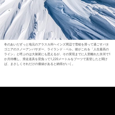
冬のあいだずっと地元のアラスカ州ヘインズ周辺で雪稜を滑って過ごすパタ
ゴニアのスノーアンバサダー、ライランド・ベル。彼がこれを「人生最高の
ライン」と呼ぶのは大袈裟にも思えるが、その実現までに人里離れた氷河で1
か月待機し、滑走道具を背負って1,220メートルをブーツで直登したと聞け
ば、まさしくそれだけの価値があると納得がいく。