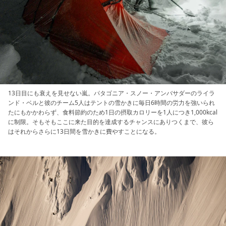
13日目にも衰えを見せない嵐。パタゴニア・スノー・アンバサダーのライラ
ンド・ベルと彼のチーム5人はテントの雪かきに毎日6時間の労力を強いられ
たにもかかわらず、食料節約のため1日の摂取カロリーを1人につき1,000kcal
に制限。そもそもここに来た目的を達成するチャンスにありつくまで、彼ら
はそれからさらに13日間を雪かきに費やすことになる。