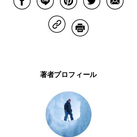
Facebookで共有する
Lineで共有する
Pinterestで共有する
Twitterで共有する
Emailで
Copy Linkで共有する
印刷する
著者プロフィール