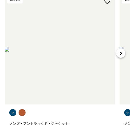
50
% Off
50
%
メンズ・アントラックド・ジャケット
メ