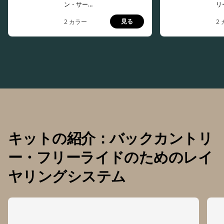
ン・サーマ
リ
ルウェイ
ー
見る
2
カラー
2
ト・ブーツ
イ
レングス・
ツ
ボトム
ス
キットの紹介：バックカントリ
ー・フリーライドのためのレイ
ヤリングシステム