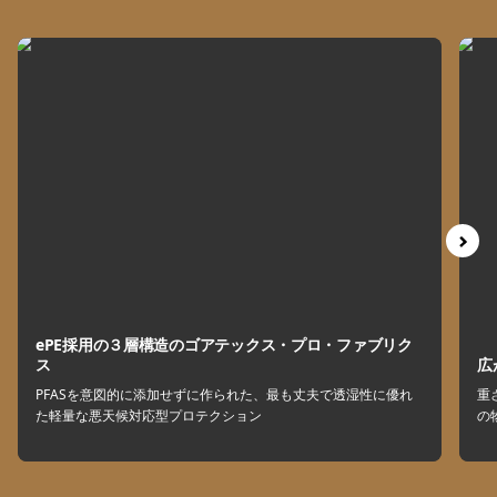
ePE採用の３層構造のゴアテックス・プロ・ファブリク
ス
広
PFASを意図的に添加せずに作られた、最も丈夫で透湿性に優れ
重
た軽量な悪天候対応型プロテクション
の