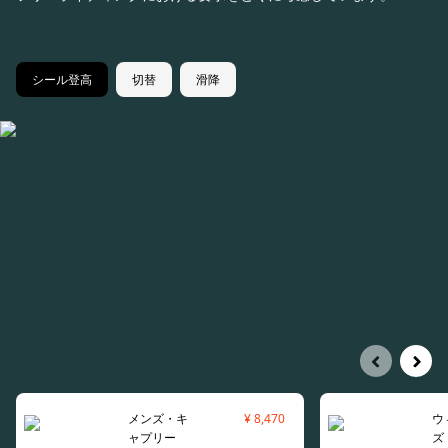
シール登高
切替
滑降
メンズ・キ
¥ 12,100
¥ 8,470
ウ
ャプリー
ズ