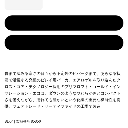
骨まで凍みる寒さの日々から予定外のビバークまで、あらゆる状
況で活躍する究極のビレイ用パーカ。エアロゲルを取り込んだク
ロス・コア・テクノロジー採用のプリマロフト・ゴールド・イン
サレーション・エコは、ダウンのようなやわらかさとコンパクト
さを備えながら、濡れても温かいという化繊の重要な機能性を提
供。フェアトレード・サーティファイドの工場で製造
BLKP
Black w/P6 Blue
| 製品番号 85350