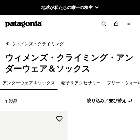
地球が私たちの唯一の株主
絞り込み／並び替え
クリア
並べ替え
ウィメンズ・クライミング
絞り込み
カテゴリー
ウィメンズ・クライミング・アン
ジャケット＆ベスト
ダーウェア＆ソックス
パンツ＆タイツ
アンダーウェア＆ソックス
帽子＆アクセサリー
フリー・ウォー
フリース
絞り込み／並び替え
1 製品
Tシャツ＆シャツ
ベースレイヤー