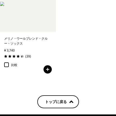
アンダーウェア＆ソックス
帽子＆アクセサリー
アルパイン・クライミング
メリノ・ウールブレンド・クル
フリー・ウォール・キット
ー・ソックス
¥ 3,740
レビュー
(39
)
評価: 4.3 / 5
絞り込み
在庫のあるサイズ
比較
トップに戻る