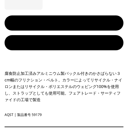
腐食防止加工済みアルミニウム製バックル付きのかさばらない３
cm幅のフリクション・ベルト。カラーによってリサイクル・ナイ
ロンまたはリサイクル・ポリエステルのウェビング100%を使用
し、ストラップとしても使用可能。フェアトレード・サーティフ
ァイドの工場で製造
AQST
Aqua Stone
| 製品番号 59179