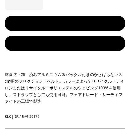
腐食防止加工済みアルミニウム製バックル付きのかさばらない３
cm幅のフリクション・ベルト。カラーによってリサイクル・ナイ
ロンまたはリサイクル・ポリエステルのウェビング100%を使用
し、ストラップとしても使用可能。フェアトレード・サーティフ
ァイドの工場で製造
BLK
Black
| 製品番号 59179