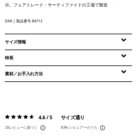
示。フェアトレード・サーティファイドの工場で製造
DAK
Dark Ruby
| 製品番号 84712
サイズ情報
特長
素材／お手入れ方法
4.6 / 5
サイズ通り
評価:
4.6 / 5
28レビューに基づく
83%
レビュアーのうち