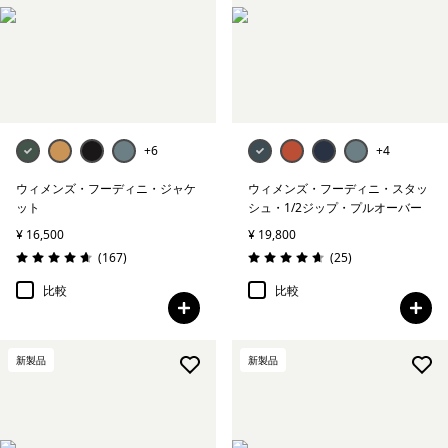
ウィメンズ・インサレーション
コート＆パーカ
すべて表示 (-1)
+6
+4
絞り込み
在庫のあるサイズ
ウィメンズ・フーディニ・ジャケ
ウィメンズ・フーディニ・スタッ
ット
シュ・1/2ジップ・プルオーバー
絞り込み
在庫のあるカラー
¥ 16,500
¥ 19,800
レビュー
レビュー
(167
)
(25
)
絞り込み
評価: 4.7 / 5
評価: 4.6 / 5
スポーツ
比較
比較
絞り込み
特長
新製品
新製品
絞り込み
素材
絞り込み
フィット