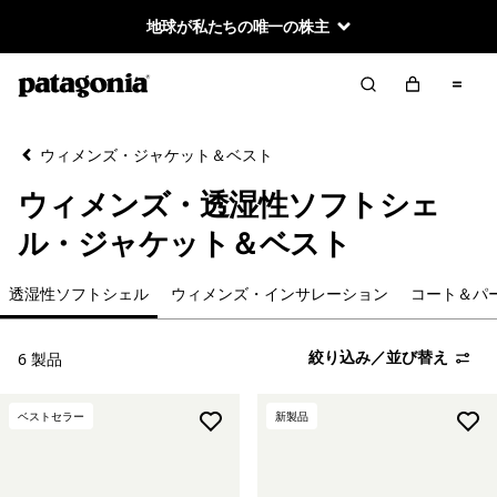
地球が私たちの唯一の株主
絞り込み／並び替え
クリア
並べ替え
ウィメンズ・ジャケット＆ベスト
絞り込み
カテゴリー
ウィメンズ・透湿性ソフトシェ
カジュアル
ル・ジャケット＆ベスト
ライトウェイト
透湿性ソフトシェル
ウィメンズ・インサレーション
コート＆パ
ベスト
絞り込み／並び替え
6 製品
防水性ハードシェル
ベストセラー
新製品
透湿性ソフトシェル