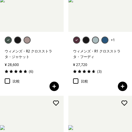
絞り込み
ウェブアウトレット
+1
ウィメンズ・R2 クロスストラ
ウィメンズ・R1 クロスストラ
タ・ジャケット
タ・フーディ
¥ 28,600
¥ 27,720
レビュー
レビュー
(6
)
(3
)
評価: 4.8 / 5
評価: 4.7 / 5
比較
比較