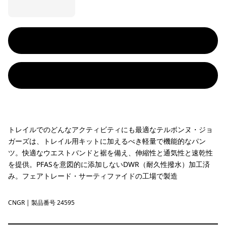
トレイルでのどんなアクティビティにも最適なテルボンヌ・ジョ
ガーズは、トレイル用キットに加えるべき軽量で機能的なパン
ツ。快適なウエストバンドと裾を備え、伸縮性と通気性と速乾性
を提供。PFASを意図的に添加しないDWR（耐久性撥水）加工済
み。フェアトレード・サーティファイドの工場で製造
CNGR
Canopy Green
| 製品番号 24595