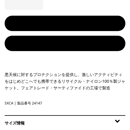
悪天候に対するプロテクションを提供し、激しいアクティビティ
をはじめどこへでも携帯できるリサイクル・ナイロン100％製ジャ
ケット。フェアトレード・サーティファイドの工場で製造
SXCA
Saxifrage: Canopy Green
| 製品番号 24147
サイズ情報