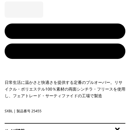
日常生活に温かさと快適さを提供する定番のプルオーバー。リサ
イクル・ポリエステル100％素材の両面シンチラ・フリースを使用
し、フェアトレード・サーティファイドの工場で製造
SXBL
Saxifrage: Sunken Blue
| 製品番号 25455