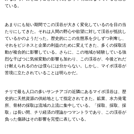
ている。
あまりにも短い期間でこの渓谷が大きく変化しているのを目の当
たりにしてきた。それは人間の野心や欲望に対して渓谷が抵抗し
ているかのようだった。歴史的にこの生態系を少しずつ剥奪し、
それをビジネスと企業の利益のために変えてきた、多くの採取活
動が複合的に影響している。さらに、この地域が経験している強
烈な干ばつに気候変動の影響も加わり、この渓谷が、今後どれだ
け耐えられるのかは僕らには分からない。しかし、マイポ渓谷が
苦境に立たされていることは明らかだ。
チリで最も人口の多いサンチアゴの近隣にあるマイポ渓谷は、歴
史的に天然資源の供給地として指定されてきた。鉱業、水力発電
所、骨材の採取は流域の上流に集中している。「採取、採取、採
取」は長い間、チリ経済の理論かつマントラであり、この渓谷が
負った傷跡はその影響を完璧に表している。