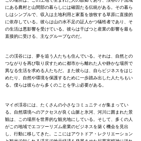
にある農村と山間部の暮らしには確固たる伝統がある。その暮ら
しはシンプルで、収入は土地利用と家畜を放牧する草原に直接的
に依存している。彼らは山の水不足の証人かつ犠牲者であり、そ
の生活は悪影響を受けている。彼らは干ばつと産業の影響を最も
直接的に受ける、主なグループなのだ。
この渓谷には、夢を追う人たちも住んでいる。それは、自然との
つながりを再び取り戻すために都市から離れた人や静かな場所で
異なる生活を求める人たちだ。また彼らは、自らビジネスをはじ
めたり、自然や環境を保護するために一歩踏み出した人たちもい
る。僕らは彼らから多くのことを学ぶ必要がある。
マイポ渓谷には、たくさんの小さなコミュニティが集まってい
る。自然環境へのアクセスが良く山脈と氷河、河川に囲まれた景
観は、この場所を世界的な観光地にしている。そして、多くの人
がこの地域でエコツーリズム産業のビジネスを築く機会を見出
し、行動に移してきた。ここにはアウトドア・レクリエーション
と観光で知られる渓谷で地元経済を発展させた起業家精神に溢れ