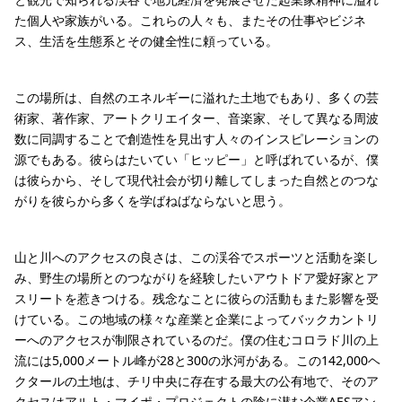
た個人や家族がいる。これらの人々も、またその仕事やビジネ
ス、生活を生態系とその健全性に頼っている。
この場所は、自然のエネルギーに溢れた土地でもあり、多くの芸
術家、著作家、アートクリエイター、音楽家、そして異なる周波
数に同調することで創造性を見出す人々のインスピレーションの
源でもある。彼らはたいてい「ヒッピー」と呼ばれているが、僕
は彼らから、そして現代社会が切り離してしまった自然とのつな
がりを彼らから多くを学ばねばならないと思う。
山と川へのアクセスの良さは、この渓谷でスポーツと活動を楽し
み、野生の場所とのつながりを経験したいアウトドア愛好家とア
スリートを惹きつける。残念なことに彼らの活動もまた影響を受
けている。この地域の様々な産業と企業によってバックカントリ
ーへのアクセスが制限されているのだ。僕の住むコロラド川の上
流には5,000メートル峰が28と300の氷河がある。この142,000ヘ
クタールの土地は、チリ中央に存在する最大の公有地で、そのア
クセスはアルト・マイポ・プロジェクトの陰に潜む企業AESアン