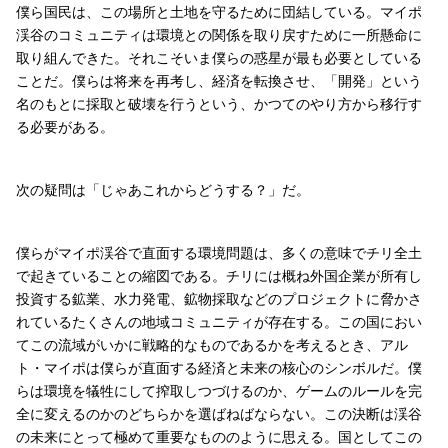
僕ら国民は、この場所と土地を守るために団結している。マイポ
渓谷のコミュニティは環境との関係を取り戻すために一所懸命に
取り組んできた。それこそいま僕らの惑星が最も必要としている
ことだ。僕らは将来を再考し、経済を転換させ、「開発」という
名のもとに採取と破壊を行うという、かつてのやり方から移行す
る必要がある。
次の疑問は「じゃあこれからどうする？」だ。
僕らがマイポ渓谷で直面する環境問題は、多くの意味でチリ全土
で起きていることの縮図である。チリには概ね外国企業が所有し
投資する鉱業、水力発電、鉱物採取などのプロジェクトに脅かさ
れているたくさんの地域コミュニティが存在する。この国におい
てこの流域がいかに戦略的なものであるかを考えるとき、アル
ト・マイポは僕らが直面する経済と未来の核心のシンボルだ。僕
らは環境を犠牲にして搾取しつづけるのか、ゲームのルールを完
全に変えるのかのどちらかを選ばねばならない。この決断は渓谷
の未来にとって極めて重要なもののように思える。国としてこの