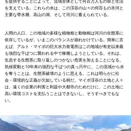
を提供することによって、流域全体として何百万人もの命と生活
を支えている。これらの水は、この渓谷の山々の何百もの氷河と
主要な帯水層、高山の湖、そして河川に蓄えられている。
人間の人口、この地域の多様な植物相と動物相は河川の生態系に
依存しているが、いまこのバランスが崩れかけている。簡単に言
えば、アルト・マイポの巨大水力発電所はこの地域が有史以来最
も強烈な干ばつに襲われる中で稼働しようとしている。それは、
生息する生態系に取り返しのつかない危害を加えることになる。
気候変動と10年来の強烈な干ばつの真っ只中に、この流域から水
を奪うことは、生態系破壊のように思える。これは明らかに社
会・環境的な正義が欠如している例だ。マイポ渓谷の土地と人々
は、遠くの企業の利害と利益や大都市のためだけに、この土地に
高い環境コストを支払うことはできないし、そうすべきでもな
い。