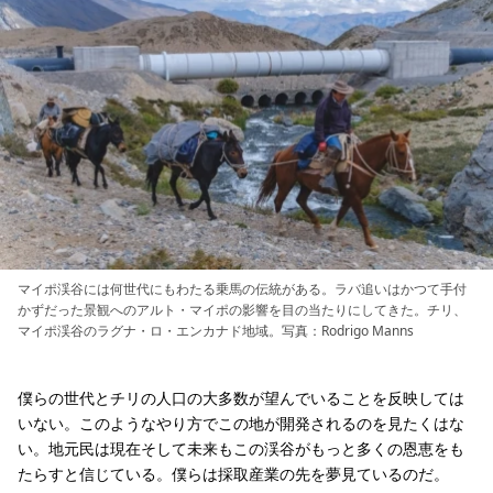
マイポ渓谷には何世代にもわたる乗馬の伝統がある。ラバ追いはかつて手付
かずだった景観へのアルト・マイポの影響を目の当たりにしてきた。チリ、
マイポ渓谷のラグナ・ロ・エンカナド地域。写真：Rodrigo Manns
僕らの世代とチリの人口の大多数が望んでいることを反映しては
いない。このようなやり方でこの地が開発されるのを見たくはな
い。地元民は現在そして未来もこの渓谷がもっと多くの恩恵をも
たらすと信じている。僕らは採取産業の先を夢見ているのだ。