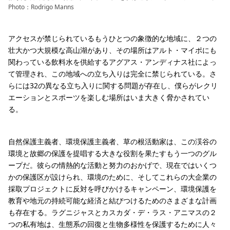
Photo：Rodrigo Manns
アクセスが禁じられているもうひとつの象徴的な地域に、２つの
壮大かつ大規模な高山湖があり、その場所はアルト・マイポにも
関わっている飲料水を供給するアグアス・アンディナス社によっ
て管理され、この地域への立ち入りは完全に禁じられている。さ
らには32の異なる立ち入りに関する問題が存在し、僕らがレクリ
エーションとスポーツを楽しむ場所はいま大きく脅かされてい
る。
自然保護主義者、環境保護主義者、草の根活動家は、この渓谷の
環境と故郷の保護を提唱する大きな役割を果たすもう一つのグル
ープだ。彼らの情熱的な活動と努力のおかげで、現在ではいくつ
かの保護区が設けられ、環境のために、そしてこれらの大企業の
採取プロジェクトに反対を呼びかけるキャンペーン、環境保護を
教育や地元の持続可能な経済と結びつけるためのさまざまな計画
も存在する。ラグニジャスとカスカダ・デ・ラス・アニマスの２
つの私有地は、生態系の回復と生物多様性を保護するために人々