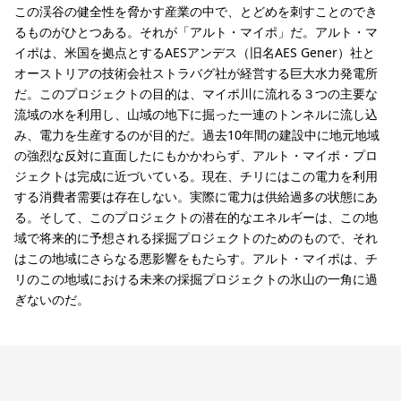
この渓谷の健全性を脅かす産業の中で、とどめを刺すことのでき
るものがひとつある。それが「アルト・マイポ」だ。アルト・マ
イポは、米国を拠点とするAESアンデス（旧名AES Gener）社と
オーストリアの技術会社ストラバグ社が経営する巨大水力発電所
だ。このプロジェクトの目的は、マイポ川に流れる３つの主要な
流域の水を利用し、山域の地下に掘った一連のトンネルに流し込
み、電力を生産するのが目的だ。過去10年間の建設中に地元地域
の強烈な反対に直面したにもかかわらず、アルト・マイポ・プロ
ジェクトは完成に近づいている。現在、チリにはこの電力を利用
する消費者需要は存在しない。実際に電力は供給過多の状態にあ
る。そして、このプロジェクトの潜在的なエネルギーは、この地
域で将来的に予想される採掘プロジェクトのためのもので、それ
はこの地域にさらなる悪影響をもたらす。アルト・マイポは、チ
リのこの地域における未来の採掘プロジェクトの氷山の一角に過
ぎないのだ。