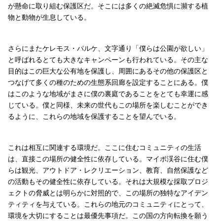
が懸命に取り組む保護区だ。そこには多くの絶滅危惧に瀕する植
物と動物が生息している。
さらにまたケレモス・パルケ、文字通り「僕らは公園が欲しい」
と呼ばれるとても大きなキャンペーンも行われている。その主な
目的はこの巨大な公有地を保護し、周囲にあるその他の保護区と
つなげて多くの種のための生態系回廊を設定することにある。僕
はこのような地域がまさに僕の裏庭であることをとても幸運に感
じている。僕と同様、未来の世代もこの場所を楽しむことができ
るように、これらの地域を保護することを望んでいる。
これは相互に関連する環境だ。ここに住むコミュニティの生活
は、直接この場所の健全性に依存している。マイポ渓谷に住む僕
らは観光、アウトドア・レクリエーション、教育、自然保護など
の活動もその健全性に依存している。それは大規模な採取プロジ
ェクトの脅威とは明らかに対照的で、この場所の独特なアイデン
ティティを与えている。これらの地元のコミュニティにとって、
環境を大切にすることは最優先事項だ。この国の方向転換を願う