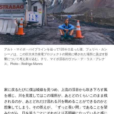
アルト・マイポ・パイプラインを辿って120キロ走った後、フェリペ・カン
シーノは、この巨大水力発電プロジェクトの開発に晒された場所に及ぼす影
響について考え座り込む。チリ、マイポ渓谷のヴァレ・デ・ラス・アレナ
ス。Photo：Rodrigo Manns
家に戻るたびに僕は稜線を見つめ、上流の渓谷から吹き下ろす風
を感じ、川を見渡してはこの場所が、あとどのくらいこのまま残
されるのか、あとどれだけ流れる川を眺めることができるのかと
想像してしまう。その答えが、「ずっと長い間」であることを望
みながら、日を追うごとにそれがより不明確になっていると感じ