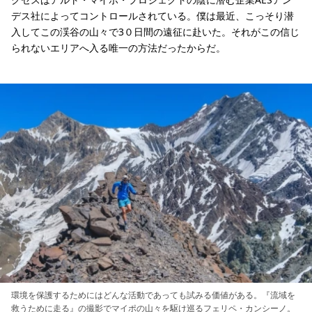
デス社によってコントロールされている。僕は最近、こっそり潜
入してこの渓谷の山々で3０日間の遠征に赴いた。それがこの信じ
られないエリアへ入る唯一の方法だったからだ。
環境を保護するためにはどんな活動であっても試みる価値がある。『流域を
救うために走る』の撮影でマイポの山々を駆け巡るフェリペ・カンシーノ。