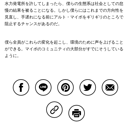
水力発電所を許してしまったら、僕らの生態系は社会としての怠
慢の結果を被ることになる。しかし僕らにはこれまでの方向性を
見直し、手遅れになる前にアルト・マイポをギリギリのところで
阻止するチャンスがあるのだ。
僕ら全員がこれらの変化を起こし、環境のために声を上げること
ができる。マイポのコミュニティの大部分がすでにそうしている
ように。
Facebookで共有する
Lineで共有する
Pinterestで共有する
Twitterで共有する
Emailで
Copy Linkで共有する
印刷する