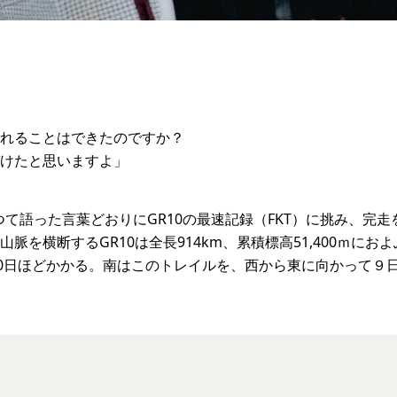
れることはできたのですか？
けたと思いますよ」
かつて語った言葉どおりにGR10の最速記録（FKT）に挑み、完
脈を横断するGR10は全長914km、累積標高51,400ｍに
60日ほどかかる。南はこのトレイルを、西から東に向かって９日