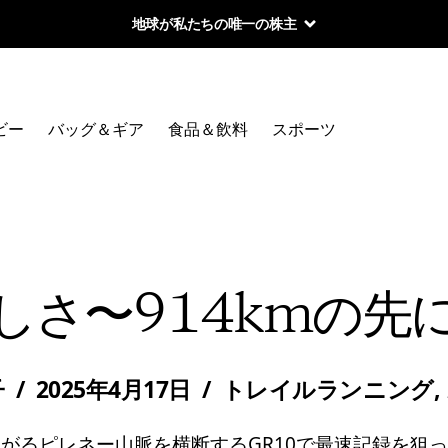
地球が私たちの唯一の株主
ビー
バッグ＆ギア
食品＆飲料
スポーツ
しさ〜914kmの先
子
/
2025年4月17日
/
トレイルランニング
,
がるピレネー山脈を横断するGR10で最速記録を狙