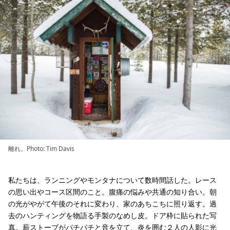
離れ。Photo: Tim Davis
私たちは、ランニングやモンタナについて数時間話した。レース
の思い出やコース区間のこと。腹痛の悩みや共通の知り合い。朝
の光がやがて午後のそれに変わり、家のあちこちに照り返す。過
去のハンティングを物語る手製のなめし皮。ドア枠に貼られた写
真。薪ストーブがパチパチと音を立て、炎を囲む２人の人影に光