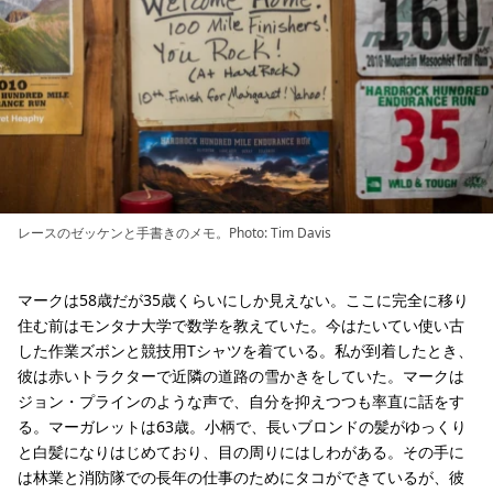
レースのゼッケンと手書きのメモ。Photo: Tim Davis
マークは58歳だが35歳くらいにしか見えない。ここに完全に移り
住む前はモンタナ大学で数学を教えていた。今はたいてい使い古
した作業ズボンと競技用Tシャツを着ている。私が到着したとき、
彼は赤いトラクターで近隣の道路の雪かきをしていた。マークは
ジョン・プラインのような声で、自分を抑えつつも率直に話をす
る。マーガレットは63歳。小柄で、長いブロンドの髪がゆっくり
と白髪になりはじめており、目の周りにはしわがある。その手に
は林業と消防隊での長年の仕事のためにタコができているが、彼