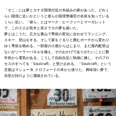
「そこ」には夢とカナダ国境付近の木組みの家があった。どれく
らい国境に近いかというと彼らが国境警備官の名前を知っている
くらい近い。「彼ら」とはマーク・ヒーフィーとマーガレット
で、この２人が若木と若さでその夢を築いた。
夢とはこうだ。広大な裏山で季節の変化に合わせてランニング、
スキー、登山をする。そして家をぐるりと囲むポーチから変わり
ゆく季節を眺める。一部屋の小屋からはじまり、まだ屋内配管は
ないがソーラーパネルを備え、そのおかげでありがたいことに数
年前から電気がある。こうして自給自足に執拗に徹し、そのプロ
セスのすべてを「Soulcraft」と受け止める。「Soulcraft」という
言葉はマシュー B. クロフォードの本から借りた。興味深い夢で、
決意が詩のように濃縮されている。