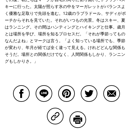
キーに行った。太陽が照らす氷の中をマーガレットがバランスよ
く優雅な足取りで先頭を進む。12歳のラブラドール、サディがポ
ーチからそれを見ていた。それがいつもの光景。冬はスキー、夏
はランニング。その間はハンティングとハイキングと仕事。歳月
とは場所を学び、場所を知るプロセスだ。「それが季節ってもの
なんだよね」とマークは言う。「よく知っている場所でも、季節
が変わり、年月が経てば全く違って見える。けれどどんな関係も
そうだ。場所との関係だけでなく、人間関係もしかり、ランニン
グもしかりさ。」
Facebookで共有する
Lineで共有する
Pinterestで共有する
Twitterで共有する
Emailで
Copy Linkで共有する
印刷する