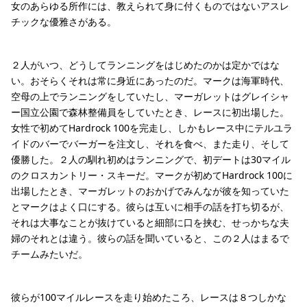
女のあらゆる所作には、教えられて身に付くものではないアスレ
チックな優雅さがある。
２人がいつ、どうしてランニングをはじめたのかは定かではな
い。おそらくそれは常に身近にあったのだ。マークは海軍時代、
空母の上でランニングをしていたし、マーガレットはグレイシャ
ー国立公園で森林整備員をしていたとき、レースに初出場した。
女性で初めてHardrock 100を完走し、しかもレース中にテルユラ
イドのバーでバーガーを注文し、それを食べ、また走り、そして
優勝した。２人の馴れ初めはランニングで、初デートは30マイル
のクロスカントリー・スキーだ。マークが初めてHardrock 100に
出場したとき、マーガレットのおかげでみんなが彼を知っていた
とマークはよく口にする。彼らは互いに相手の話を打ち切るが、
それは大事なことが抜けていると細部に口を挟む、せっかちな夫
婦のそれとは違う。彼らの話を聞いていると、この２人はまるで
チームみたいだ。
彼らが100マイルレースを走り始めたころ、レースは８つしかな