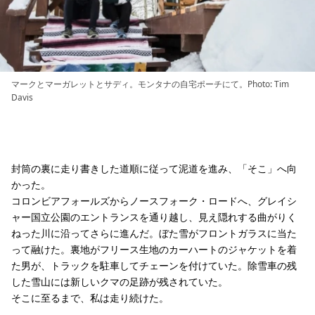
マークとマーガレットとサディ。モンタナの自宅ポーチにて。Photo: Tim
Davis
封筒の裏に走り書きした道順に従って泥道を進み、「そこ」へ向
かった。
コロンビアフォールズからノースフォーク・ロードへ、グレイシ
ャー国立公園のエントランスを通り越し、見え隠れする曲がりく
ねった川に沿ってさらに進んだ。ぼた雪がフロントガラスに当た
って融けた。裏地がフリース生地のカーハートのジャケットを着
た男が、トラックを駐車してチェーンを付けていた。除雪車の残
した雪山には新しいクマの足跡が残されていた。
そこに至るまで、私は走り続けた。