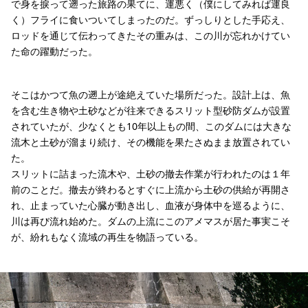
で身を捩って遡った旅路の果てに、運悪く（僕にしてみれば運良
く）フライに食いついてしまったのだ。ずっしりとした手応え、
ロッドを通じて伝わってきたその重みは、この川が忘れかけてい
た命の躍動だった。
そこはかつて魚の遡上が途絶えていた場所だった。設計上は、魚
を含む生き物や土砂などが往来できるスリット型砂防ダムが設置
されていたが、少なくとも10年以上もの間、このダムには大きな
流木と土砂が溜まり続け、その機能を果たさぬまま放置されてい
た。
スリットに詰まった流木や、土砂の撤去作業が行われたのは１年
前のことだ。撤去が終わるとすぐに上流から土砂の供給が再開さ
れ、止まっていた心臓が動き出し、血液が身体中を巡るように、
川は再び流れ始めた。ダムの上流にこのアメマスが居た事実こそ
が、紛れもなく流域の再生を物語っている。