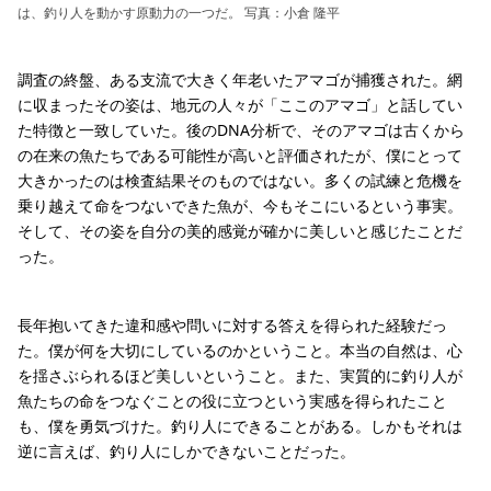
は、釣り人を動かす原動力の一つだ。 写真：小倉 隆平
調査の終盤、ある支流で大きく年老いたアマゴが捕獲された。網
に収まったその姿は、地元の人々が「ここのアマゴ」と話してい
た特徴と一致していた。後のDNA分析で、そのアマゴは古くから
の在来の魚たちである可能性が高いと評価されたが、僕にとって
大きかったのは検査結果そのものではない。多くの試練と危機を
乗り越えて命をつないできた魚が、今もそこにいるという事実。
そして、その姿を自分の美的感覚が確かに美しいと感じたことだ
った。
長年抱いてきた違和感や問いに対する答えを得られた経験だっ
た。僕が何を大切にしているのかということ。本当の自然は、心
を揺さぶられるほど美しいということ。また、実質的に釣り人が
魚たちの命をつなぐことの役に立つという実感を得られたこと
も、僕を勇気づけた。釣り人にできることがある。しかもそれは
逆に言えば、釣り人にしかできないことだった。