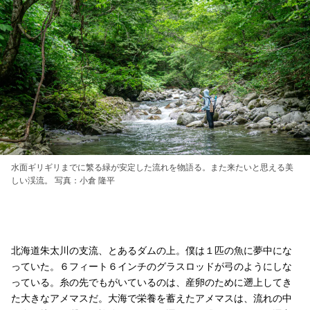
水面ギリギリまでに繁る緑が安定した流れを物語る。また来たいと思える美
しい渓流。 写真：小倉 隆平
北海道朱太川の支流、とあるダムの上。僕は１匹の魚に夢中にな
っていた。６フィート６インチのグラスロッドが弓のようにしな
っている。糸の先でもがいているのは、産卵のために遡上してき
た大きなアメマスだ。大海で栄養を蓄えたアメマスは、流れの中