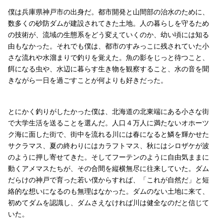
僕は兵庫県神戸市の出身だ。都市開発と山間部の治水のために、
数多くの砂防ダムが建設されてきた土地。人の暮らしを守るため
の技術が、流域の生態系をどう変えていくのか、幼い頃には知る
由もなかった。それでも僕は、都市のすみっこに残されていた小
さな流れや水溜まりで釣りを覚えた。魚の影をじっと待つこと、
餌になる虫や、水辺に暮らす生き物を観察すること、水の音を聞
きながら一日を過ごすことが何よりも好きだった。
とにかく釣りがしたかった僕は、北海道の北東端にある小さな街
で大学生活を送ることを選んだ。人口４万人に満たないオホーツ
ク海に面した街で、街中を流れる川には春になると鱗を輝かせた
サクラマス、夏の終わりにはカラフトマス、秋にはシロザケが波
のように押し寄せてきた。そしてフーテンのように自由気ままに
動くアメマスたちが、その合間を縦横無尽に往来していた。ダム
だらけの神戸で育った若い僕からすれば、「これが自然だ」と短
絡的な想いになるのも無理はなかった。ダムのない土地に来て、
初めてダムを認識し、ダムさえなければ川は健全なのだと信じて
いた。