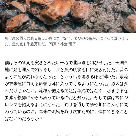
魚は身の回りにある色しか身につけない。岩や砂の色が川によって違うよう
に、魚の色も千差万別だ。 写真：小倉 隆平
僕はその答えを突きとめたい一心で北海道を飛び出した。全国各
地に足を運んで釣りをし、川と魚の現状を目に焼き付けた。昔の
ように魚が釣れなくなった、という話を飽きるほど聞いた。放流
が在来魚に与える影響も耳に入ってくるようになった。原因はダ
ムだけじゃない。流域が抱える問題は単純ではなく、さまざまな
要素が複雑にからみあっているのだと知った。そして僕は常にジ
レンマを抱えるようになった。釣りを通して魚や川にこんなに関
わっているのに。本来の流域を取り戻すために、僕にできること
はないのだろうか？