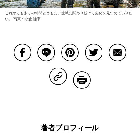
これからも多くの仲間とともに、流域に関わり続けて変化を見つめていきた
い。 写真：小倉 隆平
Facebookで共有する
Lineで共有する
Pinterestで共有する
Twitterで共有する
Emailで
Copy Linkで共有する
印刷する
著者プロフィール