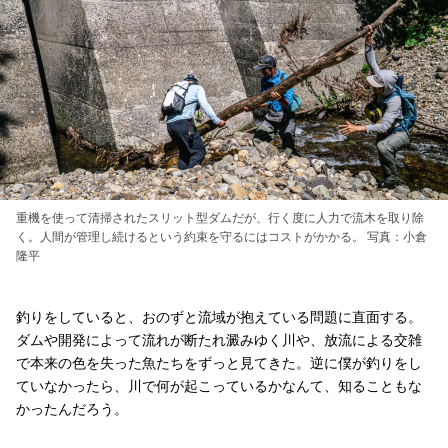
重機を使って清掃されたスリット型ダムだが、行く度に人力で流木を取り除
く。人間が管理し続けるという約束を守るにはコストがかかる。 写真：小倉
隆平
釣りをしていると、おのずと流域が抱えている問題に直面する。
ダムや開発によって流れが断たれ澱みゆく川や、放流による交雑
で本来の色を失った魚たちをずっと見てきた。逆に僕が釣りをし
ていなかったら、川で何が起こっているかなんて、知ることもな
かったんだろう。