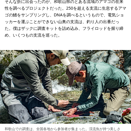
そんな折に出会ったのが、和歌山県のとある流域のアマゴの在来
性を調べるプロジェクトだった。250を超える支流に生息するアマ
ゴの鰭をサンプリングし、DNAを調べるというもので、電気ショ
ッカーを運ぶことができない山奥の支流は、釣り人の出番だっ
た。僕はザックに調査キットを詰め込み、フライロッドを握り締
め、いくつもの支流を巡った。
和歌山での調査は、全国各地から参加者が集まった。渓流魚が持つ美しさ