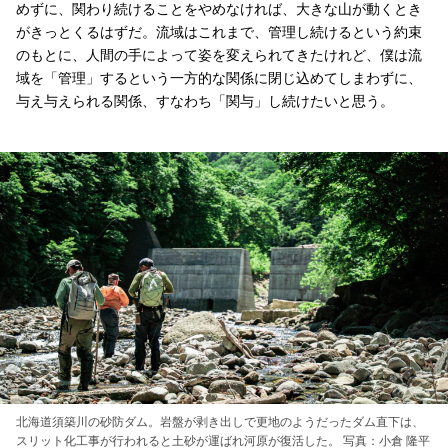
めずに、関わり続けることをやめなければ、大きな山が動くとき
がきっとくるはずだ。流域はこれまで、管理し続けるという約束
のもとに、人間の手によって姿を変えられてきたけれど、僕は流
域を「管理」するという一方的な関係に閉じ込めてしまわずに、
与え与えられる関係、すなわち「関与」し続けたいと思う。
北海道須築川の砂防ダム。岩盤が剥き出しで更地のようだったダム直下は、
スリット化工事が行われると土砂が運ばれ河原が復活した。 写真：小倉 隆平