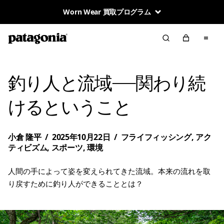
Worn Wear 買取プログラム
釣り人と流域―関わり続
けるということ
小倉 隆平
/
2025年10月22日
/
フライフィッシング
,
アク
ティビズム
,
スポーツ
,
環境
人間の手によって姿を変えられてきた流域。本来の流れを取
り戻すために釣り人ができることとは？