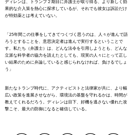
ディレンは、トランプ２期目に弁護士が取り得る、より新しく効
果的な介入策を熱心に探求しているが、それでも彼女は訴訟だけ
が特効薬とは考えていない。
「25年間この仕事をしてきてつくづく思うのは、人々が進んで語
ろうとすることを、意思決定者は進んで実行するということで
す。私たち（弁護士）は、どんな法令を引用しようとも、どんな
立派な科学者の協力を請えたとしても、現実の人々にとって正し
い結果のために弁論していると感じられなければ、負けるでしょ
う」
新たなトランプ時代に、アクティビストと法律家が共に、より幅
広い政策を進展させながら、環境法の基盤を守れるかは、時間が
教えてくれるだろう。ディレンは目下、好機を逃さない優れた攻
撃こそ、最大の防御になると確信している。