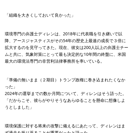
「組織を大きくしておいて良かった」
環境専門の弁護士ディレンは、2018年に代表職を引き継いで以
降、アースジャスティスがその54年の歴史上最速の成長で３倍に
拡大するのを見守ってきた。現在、彼女は200人以上の弁護士チー
ムと共に、気象対策にとって最も決定的な10年間の終盤に、米国
最大の環境法専門の非営利法律事務所を率いている。
「準備の無いまま（２期目）トランプ政権に巻き込まれたくなか
った」
2024年の選挙までの数か月間について、ディレンはそう語った。
「だからこそ、彼らがやりそうなあらゆることを懸命に想像しよ
うとしました」
環境保護に対する将来の攻撃に備えるにあたって、ディレンはま
ず過去を振り返ることが重要だったと語った。