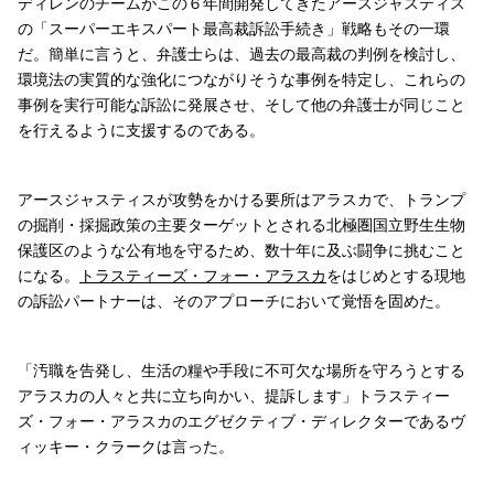
ディレンのチームがこの６年間開発してきたアースジャスティス
の「スーパーエキスパート最高裁訴訟手続き」戦略もその一環
だ。簡単に言うと、弁護士らは、過去の最高裁の判例を検討し、
環境法の実質的な強化につながりそうな事例を特定し、これらの
事例を実行可能な訴訟に発展させ、そして他の弁護士が同じこと
を行えるように支援するのである。
アースジャスティスが攻勢をかける要所はアラスカで、トランプ
の掘削・採掘政策の主要ターゲットとされる北極圏国立野生生物
保護区のような公有地を守るため、数十年に及ぶ闘争に挑むこと
になる。
トラスティーズ・フォー・アラスカ
をはじめとする現地
の訴訟パートナーは、そのアプローチにおいて覚悟を固めた。
「汚職を告発し、生活の糧や手段に不可欠な場所を守ろうとする
アラスカの人々と共に立ち向かい、提訴します」トラスティー
ズ・フォー・アラスカのエグゼクティブ・ディレクターであるヴ
ィッキー・クラークは言った。