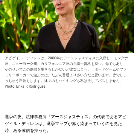
アビゲイル・ディレンは、2000年にアースジャスティスに入所し、モンタナ
州、ニューヨーク州、カリフォルニア州の弁護士資格を持つ。母でもあり、
そのせいでこの瞬間を生きるしかないと彼女は言う。「ボードゲームやファ
ミリーポーカーで遊ぶのは、たぶん普通より多い方だと思います。皆でしょ
っちゅう料理もします。泳ぐのもハイキングも私は決してパスしません」
Photo: Erika P. Rodríguez
選挙の夜、法律事務所『アースジャスティス』の代表であるアビ
ゲイル・ディレンは、選挙マップが赤く染まっていくのを見た
時、ある確信を持った。