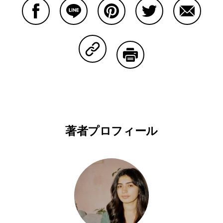
Facebookで共有する
Lineで共有する
Pinterestで共有する
Twitterで共有する
Emailで
Copy Linkで共有する
印刷する
著者プロフィール