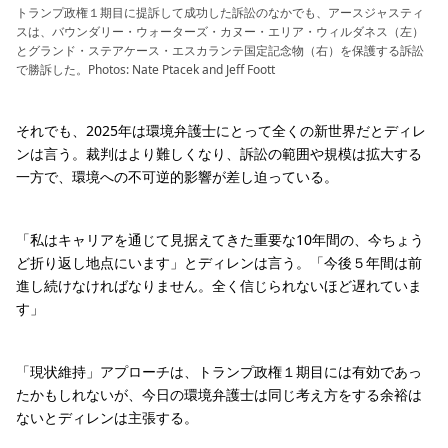
トランプ政権１期目に提訴して成功した訴訟のなかでも、アースジャスティ
スは、バウンダリー・ウォーターズ・カヌー・エリア・ウィルダネス（左）
とグランド・ステアケース・エスカランテ国定記念物（右）を保護する訴訟
で勝訴した。Photos: Nate Ptacek and Jeff Foott
それでも、2025年は環境弁護士にとって全くの新世界だとディレ
ンは言う。裁判はより難しくなり、訴訟の範囲や規模は拡大する
一方で、環境への不可逆的影響が差し迫っている。
「私はキャリアを通じて見据えてきた重要な10年間の、今ちょう
ど折り返し地点にいます」とディレンは言う。「今後５年間は前
進し続けなければなりません。全く信じられないほど遅れていま
す」
「現状維持」アプローチは、トランプ政権１期目には有効であっ
たかもしれないが、今日の環境弁護士は同じ考え方をする余裕は
ないとディレンは主張する。