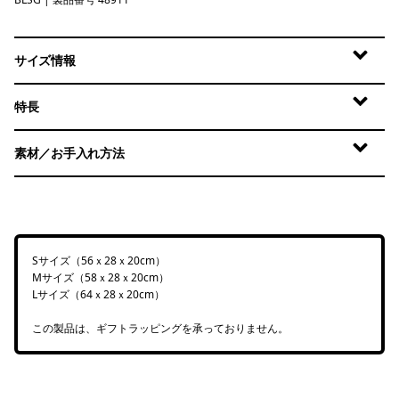
Blue Sage
サイズ情報
特長
素材／お手入れ方法
Sサイズ（56ｘ28ｘ20cm）
Mサイズ（58ｘ28ｘ20cm）
Lサイズ（64ｘ28ｘ20cm）
この製品は、ギフトラッピングを承っておりません。