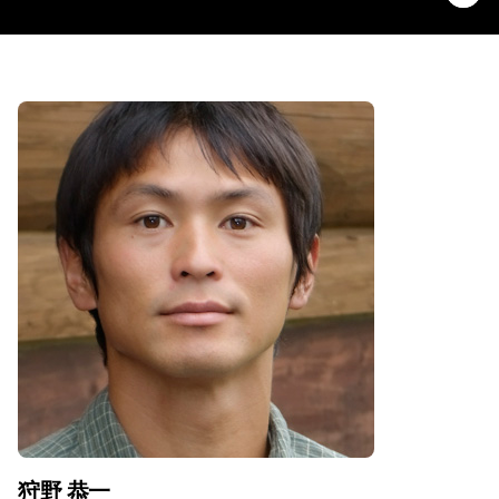
狩野 恭一