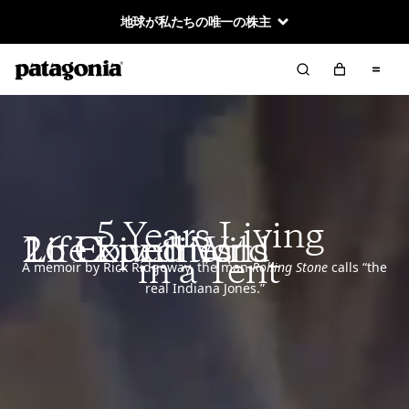
地球が私たちの唯一の株主
5 Years Living
26 Expeditions
16 Countries
Life Lived Wild
in a Tent
A memoir by Rick Ridgeway, the man
Rolling Stone
calls “the
real Indiana Jones.”