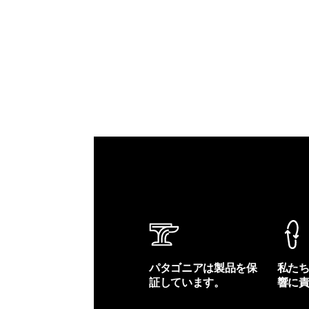
パタゴニアは製品を保
私た
証しています。
響に