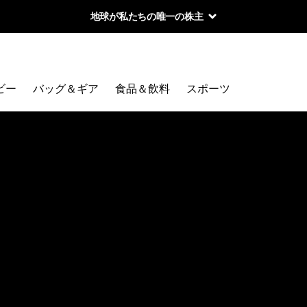
地球が私たちの唯一の株主
ビー
バッグ＆ギア
食品＆飲料
スポーツ