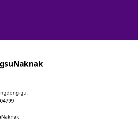
ngsuNaknak
eongdong-gu,
 04799
uNaknak