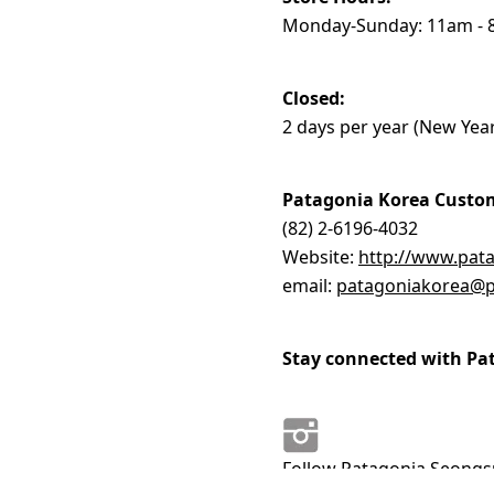
Monday-Sunday: 11am -
Closed:
2 days per year (New Year
Patagonia Korea Custom
(82) 2-6196-4032
Website:
http://www.pata
email:
patagoniakorea@p
Stay connected with Pa
Follow Patagonia Seong