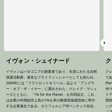
イヴォン・シュイナード
ク
イヴォンはパタゴニアの創業者であり、生涯にわたる自然
ク
保護活動家。著名なフライフィッシャーとしても知られ、
であ
2009年には『フライロッド＆リール』誌より「アングラ
Pl
ー・オブ・ザ・イヤー」に選出された。クレイグ・マシュ
州
ーズとともに、「1% for the Planet」を共同設立。これ
ド
は企業の年間総売上高の1%を草の根環境保護団体に寄付
西
する企業連合である。カリフォルニア州ベンチュラ在住。
ング
『