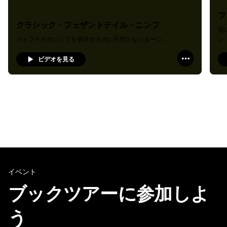
フ
クラシック・フェザントテイル・ニンフ
深
メイフライのニンフを表現するのに不可欠なパターン。
ン
ビデオを見る
イベント
ブックツアーに参加しよ
う