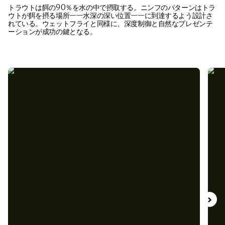
トラウトは餌の90％を水の中で摂取する。ニンフのパターンはトラ
ウトが餌を摂る場所——水深の深い位置——に到達するよう設計さ
れている。ウェットフライと同様に、深度制御と自然なプレゼンテ
ーションが成功の鍵となる。