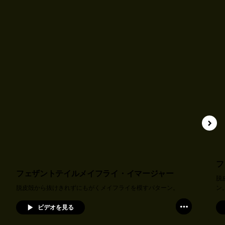
フ
フェザントテイルメイフライ・イマージャー
脱
脱皮殻から抜けきれずにもがくメイフライを模すパターン。
ン
ビデオを見る