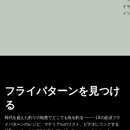
イ
ィ
フライパターンを見つけ
る
時代を超えた釣りの知恵でどこでも魚を釣る――18の必須フラ
イパターンのレシピ、マテリアルのリスト、ビデオにリンクする