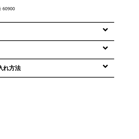
 Uplift Blue
 60900
入れ方法