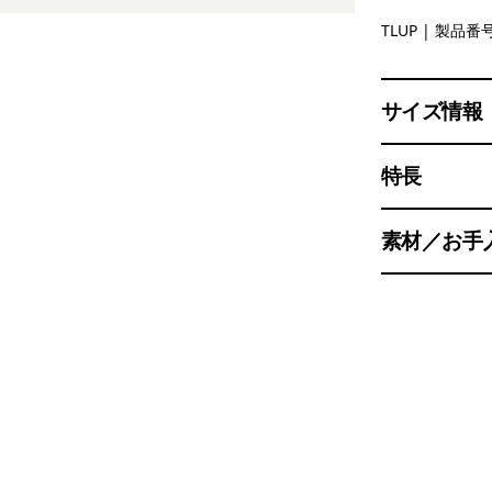
Tree Line:
TLUP
| 製品番号
サイズ情報
特長
素材／お手