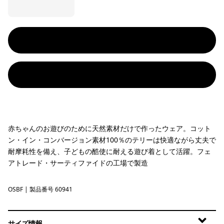
赤ちゃんのお遊びのために天然素材だけで作ったウェア。コット
ン・イン・コンバージョン素材100％のテリーは快適ながら丈夫で
耐摩耗性を備え、子どもの酷使に耐える遊び着として活躍。フェ
アトレード・サーティファイドの工場で製造
OSBF
Owlfully Snowy: Berry Fig
| 製品番号 60941
サイズ情報