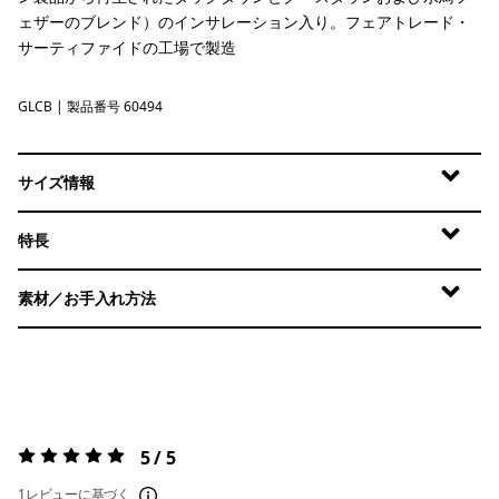
ェザーのブレンド）のインサレーション入り。フェアトレード・
サーティファイドの工場で製造
GLCB
Glacial Blue
| 製品番号 60494
サイズ情報
特長
素材／お手入れ方法
5 / 5
評価:
5 / 5
1レビューに基づく