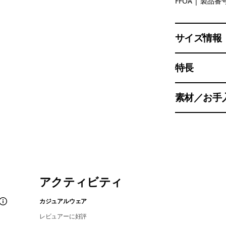
Fitz Roy F
FFOA
| 製品番号
サイズ情報
特長
素材／お手
アクティビティ
カジュアルウェア
レビュアーに好評